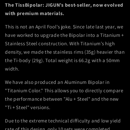
The TissBipolar: JIGUN’s best-seller, now evolved
with premium materials.
This is not an April Fool's joke. Since late last year, we
have worked to upgrade the Bipolar into a Titanium +
Stainless Steel construction. With Titanium’s high
density, we made the stainless rims (35g) heavier than
the Ti-body (29g). Total weight is 66.2g with a 50mm
width.
We have also produced an Aluminum Bipolar in
"Titanium Color." This allows you to directly compare
the performance between "Alu + Steel" and the new
"Ti + Steel" versions.
Due to the extreme technical difficulty and low yield
rate of this design, only 10 sets were completed.