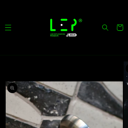
Skip to
content
Cart
Skip to
product
information